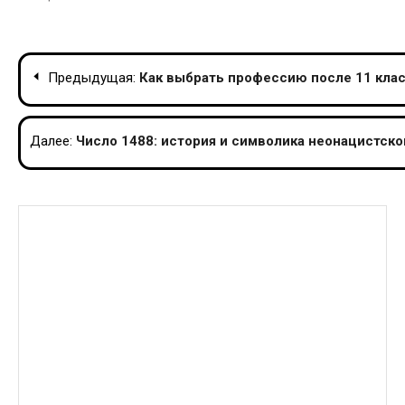
Навигация
Предыдущая:
Как выбрать профессию после 11 клас
по
записям
Далее:
Число 1488: история и символика неонацистско