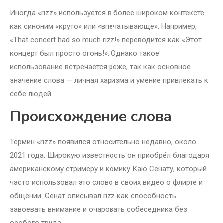
Иногда «rizz» используется в более широком контексте
как синоним «круто» или «впечатывающе». Например,
«That concert had so much rizz!» переводится как «Этот
концерт был просто огонь!». Однако такое
использование встречается реже, так как основное
значение слова — личная харизма и умение привлекать к
себе людей.
Происхождение слова
Термин «rizz» появился относительно недавно, около
2021 года. Широкую известность он приобрёл благодаря
американскому стримеру и комику Каю Сенату, который
часто использовал это слово в своих видео о флирте и
общении. Сенат описывал rizz как способность
завоевать внимание и очаровать собеседника без
особого труда.