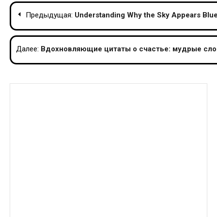
Навигация
Предыдущая:
Understanding Why the Sky Appears Blue
по
записям
Далее:
Вдохновляющие цитаты о счастье: мудрые сло