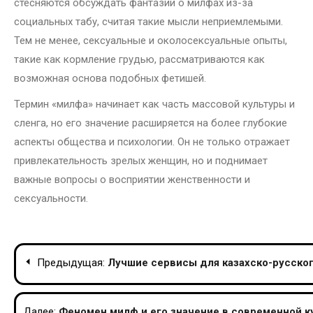
стесняются обсуждать фантазии о милфах из-за
социальных табу, считая такие мысли неприемлемыми.
Тем не менее, сексуальные и околосексуальные опыты,
такие как кормление грудью, рассматриваются как
возможная основа подобных фетишей.
Термин «милфа» начинает как часть массовой культуры и
сленга, но его значение расширяется на более глубокие
аспекты общества и психологии. Он не только отражает
привлекательность зрелых женщин, но и поднимает
важные вопросы о восприятии женственности и
сексуальности.
Навигация
Предыдущая:
Лучшие сервисы для казахско-русског
по
Далее:
Феномен милф и его значение в современной к