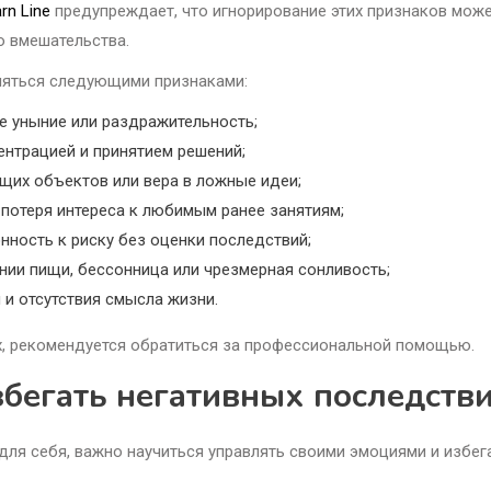
rn Line
предупреждает, что игнорирование этих признаков мож
о вмешательства.
вляться следующими признаками:
е уныние или раздражительность;
ентрацией и принятием решений;
щих объектов или вера в ложные идеи;
потеря интереса к любимым ранее занятиям;
ность к риску без оценки последствий;
ении пищи, бессонница или чрезмерная сонливость;
и отсутствия смысла жизни.
х, рекомендуется обратиться за профессиональной помощью.
збегать негативных последств
для себя, важно научиться управлять своими эмоциями и избег