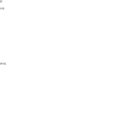
 В
она
ина.