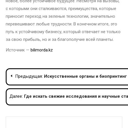
новое, более устойчивое будущее. Несмотря на вызовы,
с которыми они сталкиваются, преимущества, которые
приносит переход на зеленые технологии, значительно
перевешивают любые трудности. В конечном итоге, это
путь к устойчивому бизнесу, который отвечает не только
за свою прибыль, но и за благополучие всей планеты.
Источник —
bilimorda.kz
Навигация
Предыдущая:
Искусственные органы и биопринтинг
по
записям
Далее:
Где искать свежие исследования и научные ст