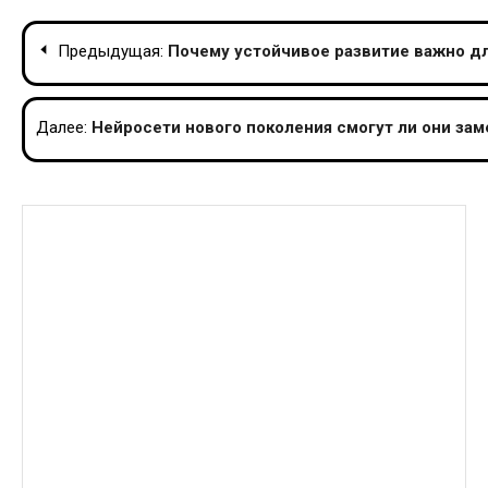
Навигация
Предыдущая:
Почему устойчивое развитие важно д
по
записям
Далее:
Нейросети нового поколения смогут ли они зам