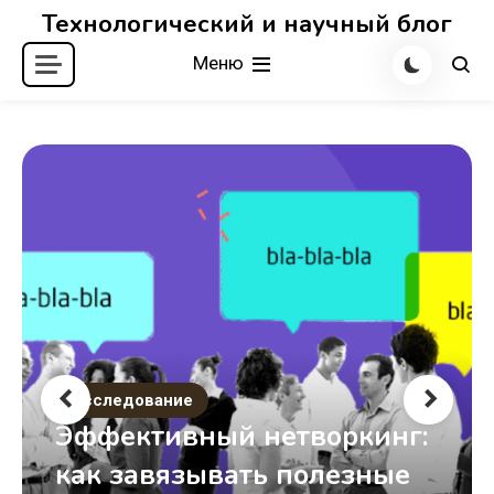
Перейти
Технологический и научный блог
к
Меню
содержимому
Исследование
Эффективный нетворкинг:
как завязывать полезные